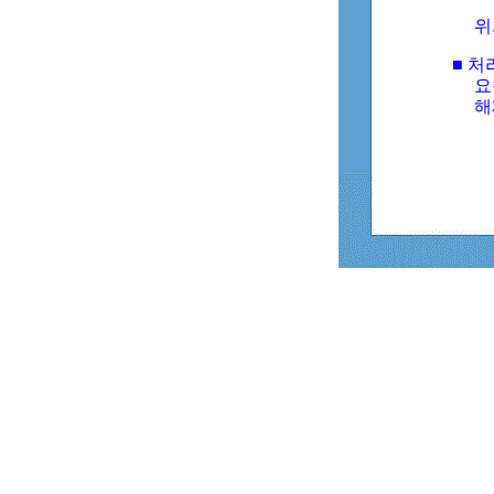
위
■ 처
요
해