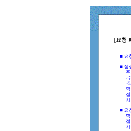
[요청 
■ 
■ 
주
-수
-
학
접
차
■ 요
학번
접속
차단